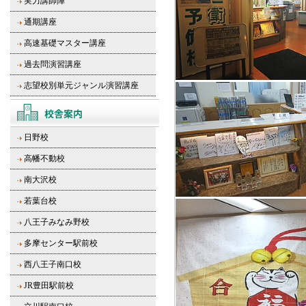
実力講師陣
通期講座
高速基礎マスター講座
過去問演習講座
志望校別単元ジャンル演習講座
日野校
高幡不動校
南大沢校
若葉台校
八王子みなみ野校
多摩センター駅前校
西八王子南口校
JR豊田駅前校