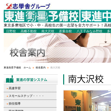
東京多摩地区で小・中・高校生の第一志望を全力サポート！高
日野校
高幡不動校
南大沢校
若葉台校
八王子みなみ野校
多
東進衛星予備校 ホーム
校舎案内
南大沢校
高速学習
スモールステップ・・・・
担任指導