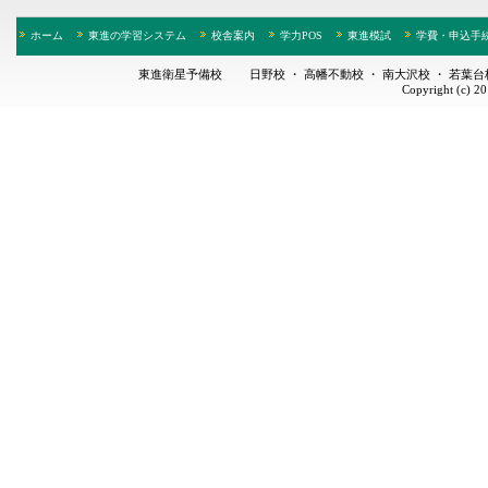
ホーム
東進の学習システム
校舎案内
学力POS
東進模試
学費・申込手
東進衛星予備校
日野校
・
高幡不動校
・
南大沢校
・
若葉台
Copyright (c) 2